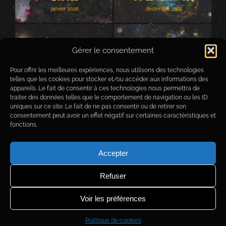
janvier 2026
décembre 2025
Gérer le consentement
Pour offrir les meilleures expériences, nous utilisons des technologies
Grand Nuage de
telles que les cookies pour stocker et/ou accéder aux informations des
Grand Nuage de
Magellan
appareils. Le fait de consentir à ces technologies nous permettra de
Magellan
traiter des données telles que le comportement de navigation ou les ID
Petit Nuage de
uniques sur ce site. Le fait de ne pas consentir ou de retirer son
août 2025
Magellan et Toucan
consentement peut avoir un effet négatif sur certaines caractéristiques et
47
fonctions.
Petit Nuage de Magellan
Accepter
et Toucan 47
octobre 2025
Refuser
Complexe de Rho
Complexe de Rho
Ophiuchi
Ophiuchi
Voir les préférences
août 2025
Politique de cookies