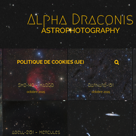
POLITIQUE DE COOKIES (UE)
SH2-140 – HaRGB
Barnard-151
SH2-140 – HaRGB
Barnard-151
octobre 2025
octobre 2025
Abell-2151 – Hercules
Abell-2151 – Hercules
NGC-4656 – NGC 4631