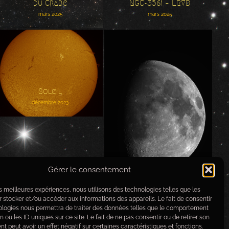
Nébuleuse du Crabe
du Crabe
NGC-3561 – LRVB
mars 2025
mars 2025
Soleil
Soleil
décembre 2023
Lune
Gérer le consentement
Lune
les meilleures expériences, nous utilisons des technologies telles que les
décembre 2023
 stocker et/ou accéder aux informations des appareils. Le fait de consentir
ologies nous permettra de traiter des données telles que le comportement
n ou les ID uniques sur ce site. Le fait de ne pas consentir ou de retirer son
 peut avoir un effet négatif sur certaines caractéristiques et fonctions.