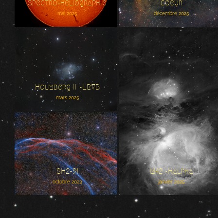
Spectro-héliographie
coeur
mai 2025
décembre 2025
Holmberg II -LRVB
Holmberg II -LRVB
mars 2025
M42 -Halpha
SH2-91
SH2-91
M42 -Halpha
octobre 2023
janvier 2025