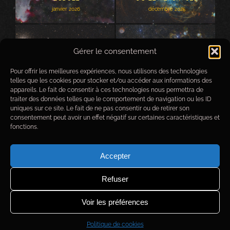
janvier 2026
décembre 2025
Gérer le consentement
Pour offrir les meilleures expériences, nous utilisons des technologies
Grand Nuage de
telles que les cookies pour stocker et/ou accéder aux informations des
Grand Nuage de
Magellan
appareils. Le fait de consentir à ces technologies nous permettra de
Magellan
traiter des données telles que le comportement de navigation ou les ID
Petit Nuage de
uniques sur ce site. Le fait de ne pas consentir ou de retirer son
août 2025
Magellan et Toucan
consentement peut avoir un effet négatif sur certaines caractéristiques et
47
fonctions.
Petit Nuage de Magellan
Accepter
et Toucan 47
octobre 2025
Refuser
Complexe de Rho
Complexe de Rho
Ophiuchi
Ophiuchi
Voir les préférences
août 2025
Politique de cookies