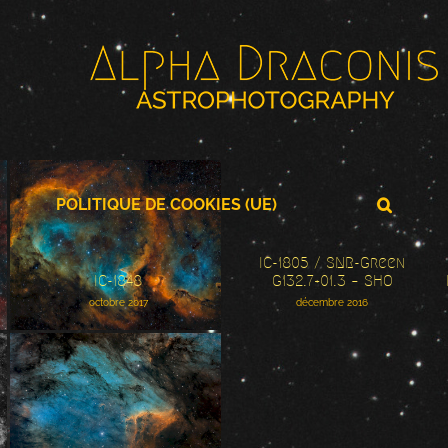
POLITIQUE DE COOKIES (UE)
IC-1805 / SNR-Green
IC-1805 / SNR-Green
IC-1848
G132.7+01.3 – SHO
IC-1848
G132.7+01.3 – SHO
octobre 2017
décembre 2016
IC-5070