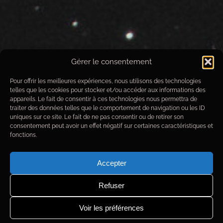
Gérer le consentement
NGC-7000 – IC-5070 – IC-5068
Pour offrir les meilleures expériences, nous utilisons des technologies
telles que les cookies pour stocker et/ou accéder aux informations des
Données techniques de prise de
appareils. Le fait de consentir à ces technologies nous permettra de
traiter des données telles que le comportement de navigation ou les ID
vue
uniques sur ce site. Le fait de ne pas consentir ou de retirer son
consentement peut avoir un effet négatif sur certaines caractéristiques et
Objet
: NGC-7000 – IC-5070 – IC-5068
fonctions.
Date images
du 03/10/2016 au 12/10/2016
Observatoire
: Alpha Draconis
Optique
: MirroSphere SLT300
Accepter
Monture
: Paramount MX+
Camera
: Moravian G4-16000
Refuser
Filtres
: Astrodon
Ha
-5nm /
SII
-5nm /
OIII
-5nm
Focuser
: FLI Atlas
Voir les préférences
Guidage
: Atik 314L
Temp. ext.
: 10°C