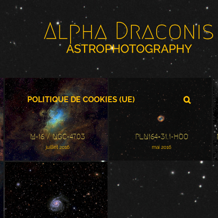
POLITIQUE DE COOKIES (UE)
M-16 / NGC-4703
PLN164+31.1-HOO
M-16 / NGC-4703
PLN164+31.1-HOO
juillet 2016
mai 2016
M-101