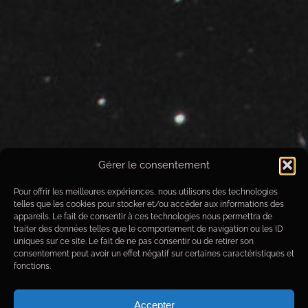
Gérer le consentement
Pour offrir les meilleures expériences, nous utilisons des technologies
telles que les cookies pour stocker et/ou accéder aux informations des
Image annotée
appareils. Le fait de consentir à ces technologies nous permettra de
traiter des données telles que le comportement de navigation ou les ID
uniques sur ce site. Le fait de ne pas consentir ou de retirer son
Données techniques de prise de vue
consentement peut avoir un effet négatif sur certaines caractéristiques et
fonctions.
Objet
: La Chaîne de
Date images
du 23/04/2020 au 26/05/2020
Observatoire
: Alpha Draconis
Accepter