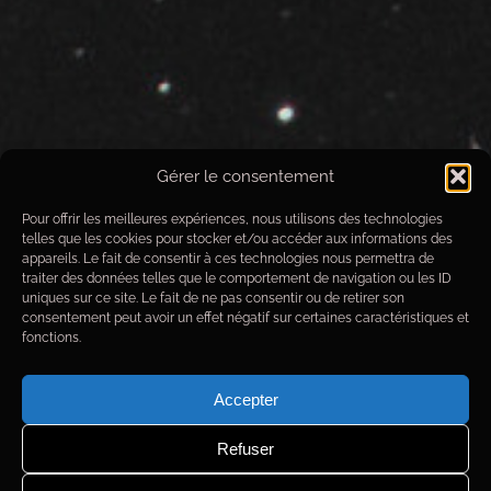
Gérer le consentement
Pour offrir les meilleures expériences, nous utilisons des technologies
telles que les cookies pour stocker et/ou accéder aux informations des
appareils. Le fait de consentir à ces technologies nous permettra de
M-100
traiter des données telles que le comportement de navigation ou les ID
uniques sur ce site. Le fait de ne pas consentir ou de retirer son
consentement peut avoir un effet négatif sur certaines caractéristiques et
Données techniques de prise de vue
fonctions.
Objet
: M-106
Date images
du 23/04/2020 au 26/05/2020
Accepter
Observatoire
: Alpha Draconis
Optique
: MirroSphere SLT300
Refuser
Monture
: Paramount MX+
Camera
: Moravian G4-16000