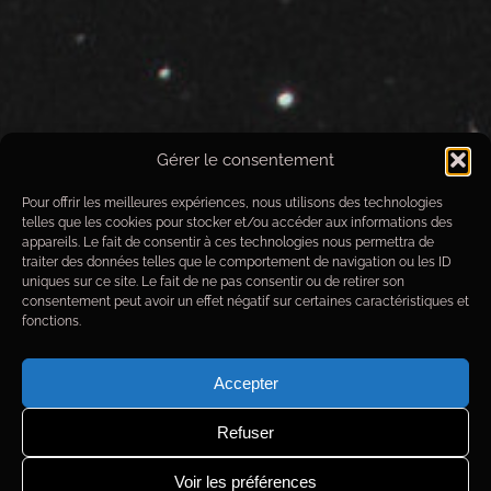
Gérer le consentement
IC-443
Pour offrir les meilleures expériences, nous utilisons des technologies
telles que les cookies pour stocker et/ou accéder aux informations des
Données techniques de prise de
appareils. Le fait de consentir à ces technologies nous permettra de
vue
traiter des données telles que le comportement de navigation ou les ID
uniques sur ce site. Le fait de ne pas consentir ou de retirer son
consentement peut avoir un effet négatif sur certaines caractéristiques et
Objet
: IC-443
fonctions.
Date images
du 13/02/2019 au 27/02/2019
Observatoire
: Alpha Draconis
Optique
: MirroSphere SLT300
Accepter
Monture
: Paramount MX+
Camera
: Moravian G4-16000
Refuser
Filtres
: Astrodon
Ha
-5nm
Focuser
: FLI Atlas
Guidage
: Atik 314L
Voir les préférences