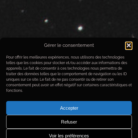
Gérer le consentement
IC-434 / B-33
Pour offrir les meilleures expériences, nous utilisons des technologies
telles que les cookies pour stocker et/ou accéder aux informations des
Données techniques de prise de
appareils. Le fait de consentir à ces technologies nous permettra de
vue
traiter des données telles que le comportement de navigation ou les ID
uniques sur ce site. Le fait de ne pas consentir ou de retirer son
consentement peut avoir un effet négatif sur certaines caractéristiques et
Objet
: IC-434 / B-33
fonctions.
Date images
du 18/11/2018 au 14/12/2018
Observatoire
: Alpha Draconis
Optique
: MirroSphere SLT300
Accepter
Monture
: Paramount MX+
Camera
: Moravian G4-16000
Refuser
Filtres
: Astrodon
Ha
-5nm
Focuser
: FLI Atlas
Guidage
: Atik 314L
Voir les préférences