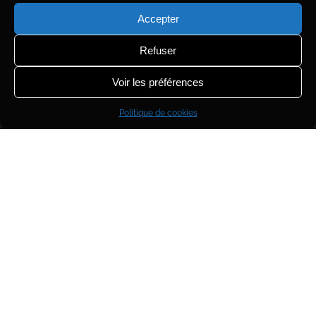
Accepter
Refuser
Voir les préférences
Politique de cookies
Données techniques de prise de
vue
Objet
: SNR G 70.5+1.9
Date images
du 03/07/2024 au 06/08/2024
Observatoire
: Castor Sirene
Optique
: MirroSphere SLT300
Monture
: Paramount ME
Camera
: Moravian C3-61000EC-pro
Filtres
: Baader
Ha
-3.5nm /
SII
-4.5nm /
OIII
-6.5nm
/
R
G
B
Focuser
: FLI Atlas
Guidage
: Atik 314L
Temp. ext.
: 15°C