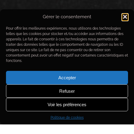
Image annotée
Gérer le consentement
Données techniques de prise de vue
Pour offrir les meilleures expériences, nous utilisons des technologies
telles que les cookies pour stocker et/ou accéder aux informations des
Objet
: LBN-292 / NGC-6914 (VdB-132)
appareils. Le fait de consentir à ces technologies nous permettra de
Date images
du 07/07/2023 au 19/08/2023
traiter des données telles que le comportement de navigation ou les ID
Observatoire
: Alpha Draconis
uniques sur ce site. Le fait de ne pas consentir ou de retirer son
Optique
: Takahashi FSQ106-ED
consentement peut avoir un effet négatif sur certaines caractéristiques et
Monture
: Paramount MX+
fonctions.
Camera
: ZWO ASI1600-pro
Filtres
: Astrodon
Ha
-5nm /
R
G
B
Focuser
: FLI Atlas
Accepter
Guidage
: Atik 314L+
Temp. ext.
: 20°C
Refuser
Temp ccd
: -15°C
Temps d’exposition total
: 8h 36m
Voir les préférences
Temps d’exposition par filtre
:
Rouge
26 x 2′ /
Vert
28 x 2′ /
Bleu
34 x 2′ /
Ha
34 x 10′
Politique de cookies
Données scientifiques