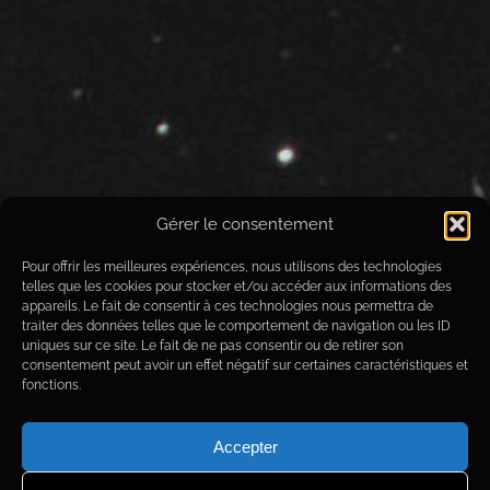
NGC-4395
Gérer le consentement
Pour offrir les meilleures expériences, nous utilisons des technologies
Données techniques de prise de vue
telles que les cookies pour stocker et/ou accéder aux informations des
appareils. Le fait de consentir à ces technologies nous permettra de
Objet
: NGC-4395
traiter des données telles que le comportement de navigation ou les ID
Date images
du 03/04/2021 au 08/04/2021
uniques sur ce site. Le fait de ne pas consentir ou de retirer son
Observatoire
: Alpha Draconis
consentement peut avoir un effet négatif sur certaines caractéristiques et
Optique
: MirroSphere SLT300
fonctions.
Monture
: Paramount MX+
Camera
: Moravian G4-16000
Accepter
Filtres
: Astrodon
L
R
G
B
Focuser
: FLI Atlas
Guidage
: Atik 314L